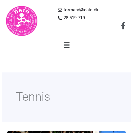
Gå
formand@dsio.dk
til
28 519 719
indholdet
Flyout
Menu
Tennis